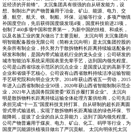
近经济的开前锋”。 太沉集团具有很强的自从研发能力，设
想、制制出产的产物普遍用于冶金、矿山、能源、电力、交
通、航空、航天、铁、制船、环保、运输等行业，多项产物填
补国度空白，先后获得国度级发现4项，国度科技前进23项，
创制了460多项中国和世界第一，为新中国的扶植、和成长，
以及名族工业的复兴做出了主要贡献。 太沉向明 太沉集团向
明智能配备股份无限公司（简称太沉向明）是太沉集团控股的
夹杂所有制企业，持久努力于散拆物料长距离持续输送配备的
研发和制制，是国内带式输送机行业的龙头企业；公司研发的
城市智能泊车系统采用国表里先辈手艺，达到国内领先程度。
公司是山西省综改示范区的沉点企业；是国度认定的高新手艺
企业和省级手艺核心。公司设有山西省散料持续洁净运输智能
手艺研究院和向明企业大学。2014年获山西省五一劳动，2015
年进入山西省制制企业50强，2020年获山西省智能制制示范企
业，2021年入选国务院国资委“双百步履打算企业”。 太沉向
明是散拆物料长距离持续运输全体处理方案供给商，公司先后
承担完成“十一五”国度科技支持打算、自从研制的超长距离圆
管式带式输送机，实现了散拆物料长距离输送的绿色环保、节
能降耗，提拔了企业的自从立异能力，达到了国内领先程度。
公司产物普遍用于煤炭、电力、矿山、化工、码甲等行业，为
国度严沉能源扶植项目做出了严沉贡献。 太沉向明依托太沉