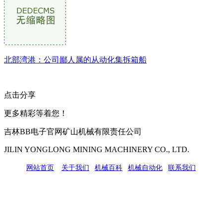
北部湾港：公司鄙人属的从动化集拆箱船
点击分享
更多精彩等着您！
吉林BB电子官网矿山机械有限责任公司
JILIN YONGLONG MINING MACHINERY CO., LTD.
网站首页
|
关于我们
|
机械百科
|
机械自动化
|
联系我们
公司地址：吉林市吉长南线98号
联系人：吴冰