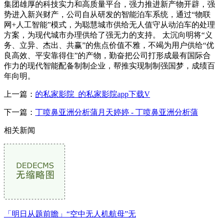
集团雄厚的科技实力和高质量平台，强力推进新产物开辟，强
势进入新兴财产，公司自从研发的智能泊车系统，通过“物联
网+人工智能”模式，为聪慧城市供给无人值守从动泊车的处理
方案，为现代城市办理供给了强无力的支持。 太沉向明将“义
务、立异、杰出、共赢”的焦点价值不雅，不竭为用户供给“优
良高效、平安靠得住”的产物，勤奋把公司打形成最有国际合
作力的现代智能配备制制企业，帮推实现制制强国梦，成绩百
年向明。
上一篇：
的私家影院_的私家影院app下载V
下一篇：
丁喷鼻亚洲分析蒲月天婷婷 - 丁喷鼻亚洲分析蒲
相关新闻
「明日从题前瞻」“空中无人机航母”无