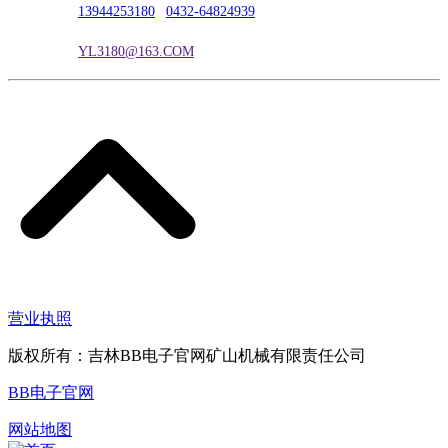
联系电话：
13944253180
|
0432-64824939
电子邮箱：
YL3180@163.COM
营业执照
版权所有：吉林BB电子官网矿山机械有限责任公司
BB电子官网
网站地图