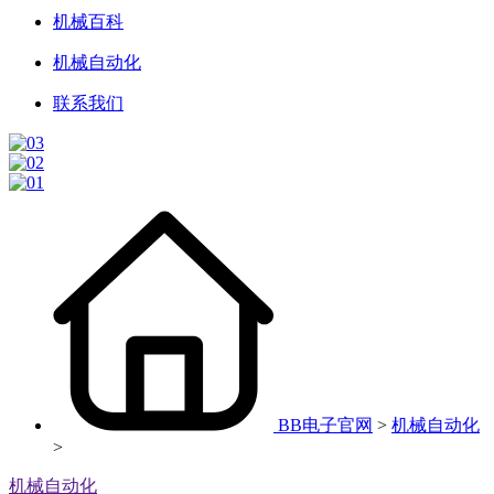
机械百科
机械自动化
联系我们
BB电子官网
>
机械自动化
>
机械自动化